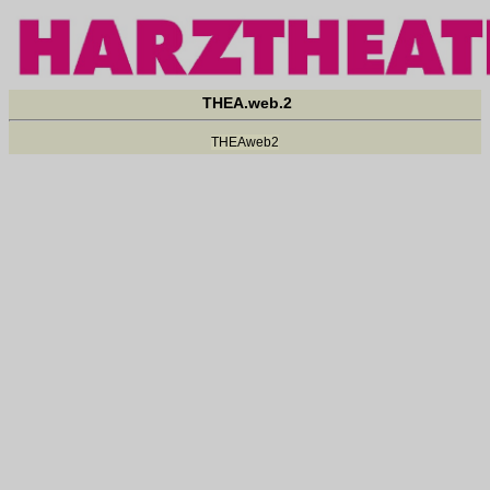
THEA.web.2
THEAweb2