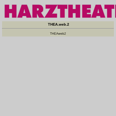
THEA.web.2
THEAweb2