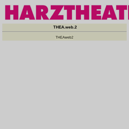
THEA.web.2
THEAweb2