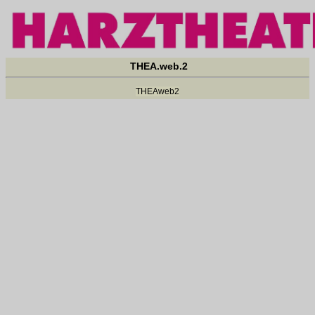
THEA.web.2
THEAweb2