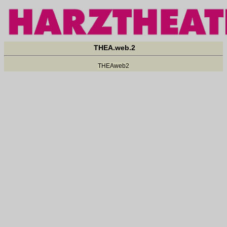
THEA.web.2
THEAweb2