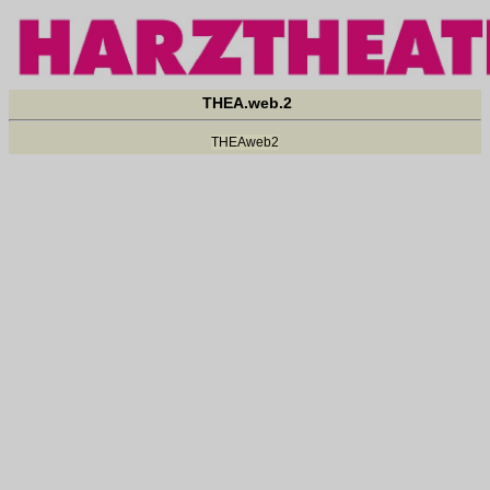
THEA.web.2
THEAweb2