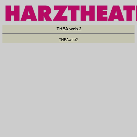
THEA.web.2
THEAweb2